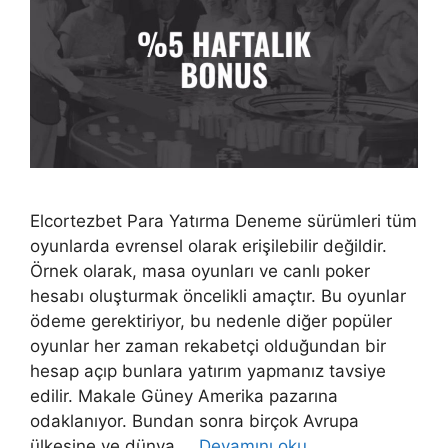
Elcortezbet Para Yatırma Deneme sürümleri tüm
oyunlarda evrensel olarak erişilebilir değildir.
Örnek olarak, masa oyunları ve canlı poker
hesabı oluşturmak öncelikli amaçtır. Bu oyunlar
ödeme gerektiriyor, bu nedenle diğer popüler
oyunlar her zaman rekabetçi olduğundan bir
hesap açıp bunlara yatırım yapmanız tavsiye
edilir. Makale Güney Amerika pazarına
odaklanıyor. Bundan sonra birçok Avrupa
ülkesine ve dünya …
Devamını oku