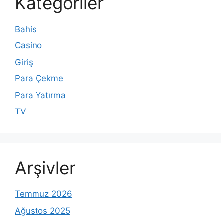
Kategoriler
Bahis
Casino
Giriş
Para Çekme
Para Yatırma
TV
Arşivler
Temmuz 2026
Ağustos 2025