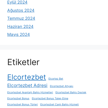
Eylül 2024
Ağustos 2024
Temmuz 2024
Haziran 2024
Mayıs 2024
Etiketler
Elcortezbet
Elcortez Bet
Elcortezbet Adresi
Elcortezbet Altyapı
Elcortezbet Avantajlı Bahis Hizmetleri
Elcortezbet Bahis Destek
Elcortezbet Bonus
Elcortezbet Bonus Talep Etme
Elcortezbet Bonus Türleri
Elcortezbet Canlı Bahis Hizmeti