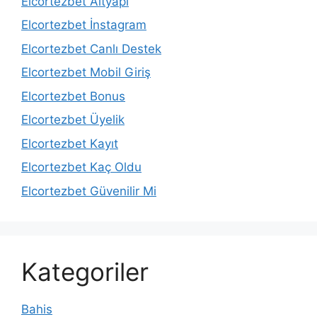
Elcortezbet Altyapı
Elcortezbet İnstagram
Elcortezbet Canlı Destek
Elcortezbet Mobil Giriş
Elcortezbet Bonus
Elcortezbet Üyelik
Elcortezbet Kayıt
Elcortezbet Kaç Oldu
Elcortezbet Güvenilir Mi
Kategoriler
Bahis