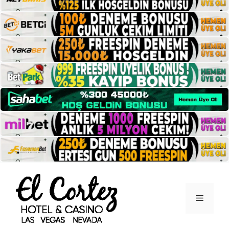
İçeriğe
atla
Menü