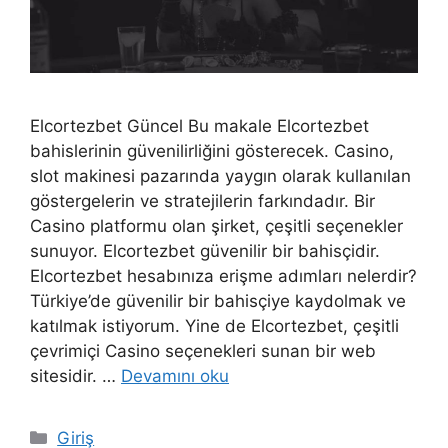
Elcortezbet Güncel Bu makale Elcortezbet
bahislerinin güvenilirliğini gösterecek. Casino,
slot makinesi pazarında yaygın olarak kullanılan
göstergelerin ve stratejilerin farkındadır. Bir
Casino platformu olan şirket, çeşitli seçenekler
sunuyor. Elcortezbet güvenilir bir bahisçidir.
Elcortezbet hesabınıza erişme adımları nelerdir?
Türkiye’de güvenilir bir bahisçiye kaydolmak ve
katılmak istiyorum. Yine de Elcortezbet, çeşitli
çevrimiçi Casino seçenekleri sunan bir web
sitesidir. …
Devamını oku
Kategoriler
Giriş