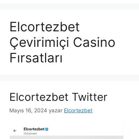
Elcortezbet
Çevirimiçi Casino
Fırsatları
Elcortezbet Twitter
Mayıs 16, 2024
yazar
Elcortezbet