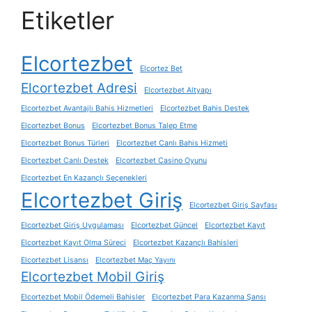
Etiketler
Elcortezbet
Elcortez Bet
Elcortezbet Adresi
Elcortezbet Altyapı
Elcortezbet Avantajlı Bahis Hizmetleri
Elcortezbet Bahis Destek
Elcortezbet Bonus
Elcortezbet Bonus Talep Etme
Elcortezbet Bonus Türleri
Elcortezbet Canlı Bahis Hizmeti
Elcortezbet Canlı Destek
Elcortezbet Casino Oyunu
Elcortezbet En Kazançlı Seçenekleri
Elcortezbet Giriş
Elcortezbet Giriş Sayfası
Elcortezbet Giriş Uygulaması
Elcortezbet Güncel
Elcortezbet Kayıt
Elcortezbet Kayıt Olma Süreci
Elcortezbet Kazançlı Bahisleri
Elcortezbet Lisansı
Elcortezbet Maç Yayını
Elcortezbet Mobil Giriş
Elcortezbet Mobil Ödemeli Bahisler
Elcortezbet Para Kazanma Şansı