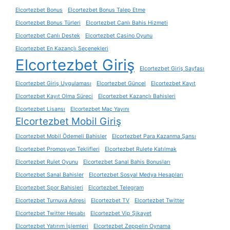
Elcortezbet Bonus
Elcortezbet Bonus Talep Etme
Elcortezbet Bonus Türleri
Elcortezbet Canlı Bahis Hizmeti
Elcortezbet Canlı Destek
Elcortezbet Casino Oyunu
Elcortezbet En Kazançlı Seçenekleri
Elcortezbet Giriş
Elcortezbet Giriş Sayfası
Elcortezbet Giriş Uygulaması
Elcortezbet Güncel
Elcortezbet Kayıt
Elcortezbet Kayıt Olma Süreci
Elcortezbet Kazançlı Bahisleri
Elcortezbet Lisansı
Elcortezbet Maç Yayını
Elcortezbet Mobil Giriş
Elcortezbet Mobil Ödemeli Bahisler
Elcortezbet Para Kazanma Şansı
Elcortezbet Promosyon Teklifleri
Elcortezbet Rulete Katılmak
Elcortezbet Rulet Oyunu
Elcortezbet Sanal Bahis Bonusları
Elcortezbet Sanal Bahisler
Elcortezbet Sosyal Medya Hesapları
Elcortezbet Spor Bahisleri
Elcortezbet Telegram
Elcortezbet Turnuva Adresi
Elcortezbet TV
Elcortezbet Twitter
Elcortezbet Twitter Hesabı
Elcortezbet Vip Şikayet
Elcortezbet Yatırım İşlemleri
Elcortezbet Zeppelin Oynama