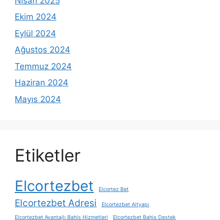
Nisan 2025
Ekim 2024
Eylül 2024
Ağustos 2024
Temmuz 2024
Haziran 2024
Mayıs 2024
Etiketler
Elcortezbet
Elcortez Bet
Elcortezbet Adresi
Elcortezbet Altyapı
Elcortezbet Avantajlı Bahis Hizmetleri
Elcortezbet Bahis Destek