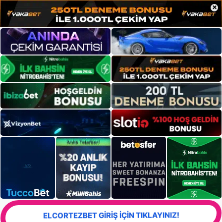
×
ELCORTEZBET GİRİŞ İÇİN TIKLAYINIZ!