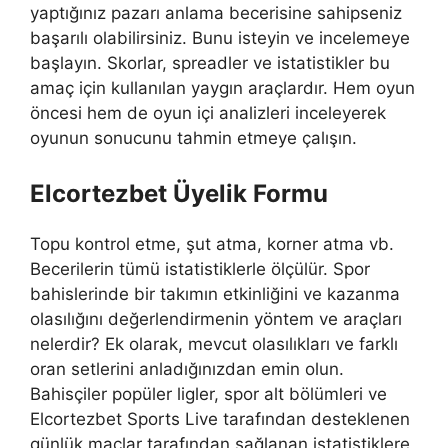
yaptığınız pazarı anlama becerisine sahipseniz
başarılı olabilirsiniz. Bunu isteyin ve incelemeye
başlayın. Skorlar, spreadler ve istatistikler bu
amaç için kullanılan yaygın araçlardır. Hem oyun
öncesi hem de oyun içi analizleri inceleyerek
oyunun sonucunu tahmin etmeye çalışın.
Elcortezbet Üyelik Formu
Topu kontrol etme, şut atma, korner atma vb.
Becerilerin tümü istatistiklerle ölçülür. Spor
bahislerinde bir takımın etkinliğini ve kazanma
olasılığını değerlendirmenin yöntem ve araçları
nelerdir? Ek olarak, mevcut olasılıkları ve farklı
oran setlerini anladığınızdan emin olun.
Bahisçiler popüler ligler, spor alt bölümleri ve
Elcortezbet Sports Live tarafından desteklenen
günlük maçlar tarafından sağlanan istatistiklere