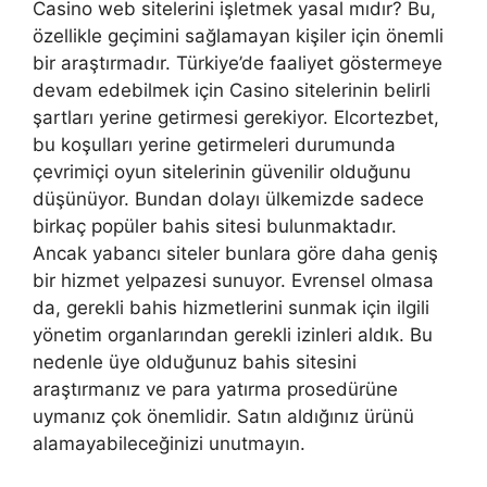
Casino web sitelerini işletmek yasal mıdır? Bu,
özellikle geçimini sağlamayan kişiler için önemli
bir araştırmadır. Türkiye’de faaliyet göstermeye
devam edebilmek için Casino sitelerinin belirli
şartları yerine getirmesi gerekiyor. Elcortezbet,
bu koşulları yerine getirmeleri durumunda
çevrimiçi oyun sitelerinin güvenilir olduğunu
düşünüyor. Bundan dolayı ülkemizde sadece
birkaç popüler bahis sitesi bulunmaktadır.
Ancak yabancı siteler bunlara göre daha geniş
bir hizmet yelpazesi sunuyor. Evrensel olmasa
da, gerekli bahis hizmetlerini sunmak için ilgili
yönetim organlarından gerekli izinleri aldık. Bu
nedenle üye olduğunuz bahis sitesini
araştırmanız ve para yatırma prosedürüne
uymanız çok önemlidir. Satın aldığınız ürünü
alamayabileceğinizi unutmayın.