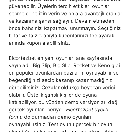
güvenebilir. Üyelerin tercih ettikleri oyunları
seçmelerine izin verin ve onlara avantajlı oranlar
ve kazanma şansı sağlayın. Devam etmeden
önce bahsinizi kapatmayı unutmayın. Seçtiğiniz
tutar ve faiz oranıyla kuponlarınızı toplayarak
anında kupon alabilirsiniz.
Elcortezbet en yeni oyunları ana sayfasında
yayınladı. Big Slip, Big Slip, Rocket ve Keno gibi
en popüler oyunlardan bazılarını oynayabilir ve
beğendiğinizi seçip kazanıp kazanmadığınızı
görebilirsiniz. Cezalar oldukça heyecan verici
olabilir. Üstelik şanslı kişiler de oyuna
katılabiliyor, bu yüzden demo versiyonları değil
gerçek oyunları içeriyor.
Elcortezbet üyelik
formu
doldurmadan demo oyunları
oynayabilirsiniz. Test oyunu gerçek bir oyun
olmadığı için kullanıcı adına veya şifreye ihtiyaç