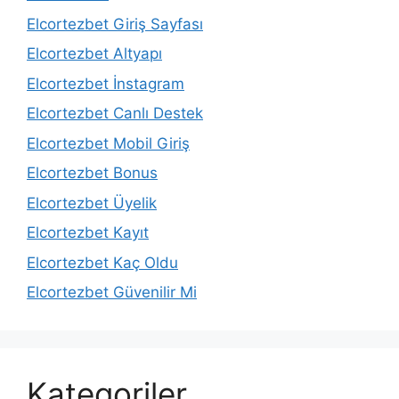
Elcortezbet Giriş Sayfası
Elcortezbet Altyapı
Elcortezbet İnstagram
Elcortezbet Canlı Destek
Elcortezbet Mobil Giriş
Elcortezbet Bonus
Elcortezbet Üyelik
Elcortezbet Kayıt
Elcortezbet Kaç Oldu
Elcortezbet Güvenilir Mi
Kategoriler