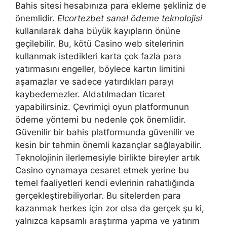
Bahis sitesi hesabınıza para ekleme şekliniz de
önemlidir.
Elcortezbet s
anal ödeme teknolojisi
kullanılarak daha büyük kayıpların önüne
geçilebilir. Bu, kötü Casino web sitelerinin
kullanmak istedikleri karta çok fazla para
yatırmasını engeller, böylece kartın limitini
aşamazlar ve sadece yatırdıkları parayı
kaybedemezler. Aldatılmadan ticaret
yapabilirsiniz. Çevrimiçi oyun platformunun
ödeme yöntemi bu nedenle çok önemlidir.
Güvenilir bir bahis platformunda güvenilir ve
kesin bir tahmin önemli kazançlar sağlayabilir.
Teknolojinin ilerlemesiyle birlikte bireyler artık
Casino oynamaya cesaret etmek yerine bu
temel faaliyetleri kendi evlerinin rahatlığında
gerçekleştirebiliyorlar. Bu sitelerden para
kazanmak herkes için zor olsa da gerçek şu ki,
yalnızca kapsamlı araştırma yapma ve yatırım