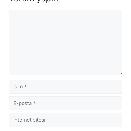
Yorum
İsim
E-
posta
İnternet
sitesi